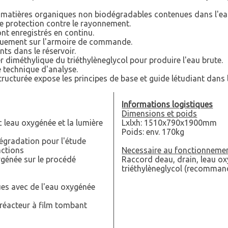
 matières organiques non biodégradables contenues dans l'ea
e protection contre le rayonnement.
ont enregistrés en continu.
quement sur l'armoire de commande.
nts dans le réservoir.
ther diméthylique du triéthylèneglycol pour produire l'eau brute.
e technique d'analyse.
ucturée expose les principes de base et guide létudiant dans l
Informations logistiques
Dimensions et poids
 leau oxygénée et la lumière
Lxlxh: 1510x790x1900mm
Poids: env. 170kg
égradation pour l'étude
actions
Necessaire au fonctionneme
ygénée sur le procédé
Raccord deau, drain, leau ox
triéthylèneglycol (recomman
es avec de l'eau oxygénée
réacteur à film tombant