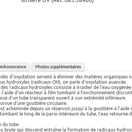
lumière UV (Réf. 083.58400)
/ Arborescence
Photos supplémentaires
océdés d'oxydation servent à éliminer des matières organiques 
caux hydroxyles (radicaux OH), on parle d'oxydation avancée.
es radicaux hydroxyles consiste à irradier de l'eau oxygénée 
 l'aide d'un réacteur à film tombant à fonctionnement discont
sé d'un tube transparent ouvert à son extrémité inférieure.
urvue d'une gouttière circulaire.
est acheminée depuis un réservoir jusqu'à la gouttière à l'aide
tombant le long de la paroi intérieure du tube, l'eau retourne d
 du tube.
'eau brute qui descend entraîne la formation de radicaux hydrox