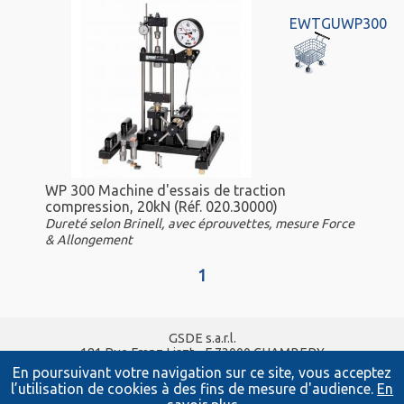
EWTGUWP300
WP 300 Machine d'essais de traction
compression, 20kN (Réf. 020.30000)
Dureté selon Brinell, avec éprouvettes, mesure Force
& Allongement
1
GSDE s.a.r.l.
181 Rue Franz Liszt - F 73000 CHAMBERY
Tel :
04 56 42 80 70
| Fax :
04 56 42 80 71
En poursuivant votre navigation sur ce site, vous acceptez
xavier.granjon@systemes-didactiques.fr
l’utilisation de cookies à des fins de mesure d'audience.
En
www.gsde.fr