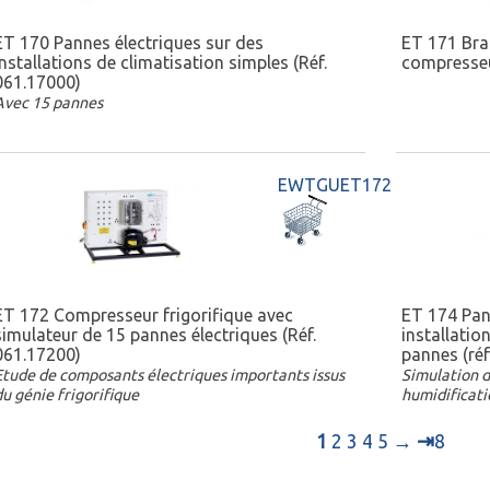
ET 170 Pannes électriques sur des
ET 171 Bra
installations de climatisation simples (Réf.
compresseur
061.17000)
Avec 15 pannes
EWTGUET172
ET 172 Compresseur frigorifique avec
ET 174 Pan
simulateur de 15 pannes électriques (Réf.
installatio
061.17200)
pannes (ré
Etude de composants électriques importants issus
Simulation d
du génie frigorifique
humidificati
⇥
1
2
3
4
5
→
8