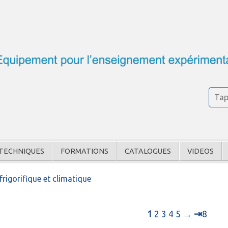
TECHNIQUES
FORMATIONS
CATALOGUES
VIDEOS
frigorifique et climatique
⇥
1
2
3
4
5
→
8