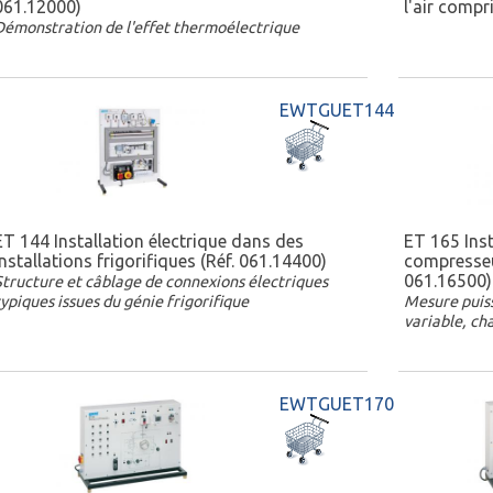
061.12000)
l'air compr
Démonstration de l'effet thermoélectrique
EWTGUET144
ET 144 Installation électrique dans des
ET 165 Inst
installations frigorifiques (Réf. 061.14400)
compresseu
061.16500)
Structure et câblage de connexions électriques
typiques issues du génie frigorifique
Mesure puis
variable, ch
EWTGUET170