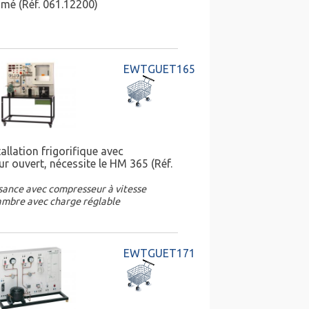
imé (Réf. 061.12200)
EWTGUET165
allation frigorifique avec
r ouvert, nécessite le HM 365 (Réf.
sance avec compresseur à vitesse
ambre avec charge réglable
EWTGUET171