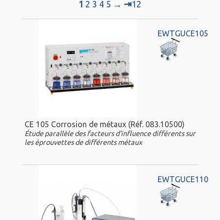
⇥
1
2
3
4
5
→
12
EWTGUCE105
CE 105 Corrosion de métaux (Réf. 083.10500)
Étude parallèle des facteurs d'influence différents sur
les éprouvettes de différents métaux
EWTGUCE110