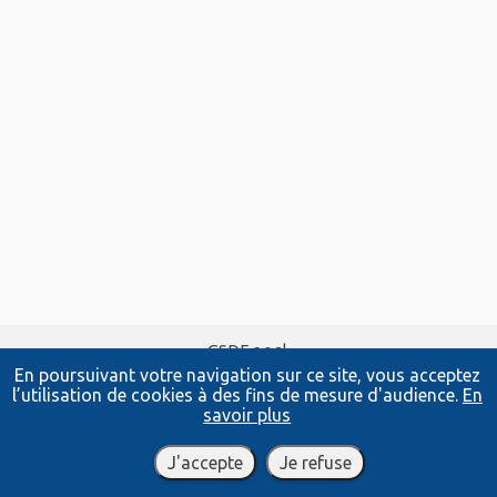
GSDE s.a.r.l.
181 Rue Franz Liszt - F 73000 CHAMBERY
En poursuivant votre navigation sur ce site, vous acceptez
Tel :
04 56 42 80 70
| Fax :
04 56 42 80 71
l’utilisation de cookies à des fins de mesure d'audience.
En
xavier.granjon@systemes-didactiques.fr
savoir plus
www.gsde.fr
Conditions Générales de Vente
-
Mentions Légales
J'accepte
Je refuse