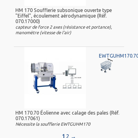
HM 170 Soufflerie subsonique ouverte type
"Eiffel", écoulement aérodynamique (Réf.
070.17000)
capteur de force 2 axes (résistance et portance),
manomètre (vitesse de l'air)
EWTGUHM170.7
HM 170.70 Éolienne avec calage des pales (Réf.
070.17061)
Nécessite la soufflerie EWTGUHM170
1
2
→